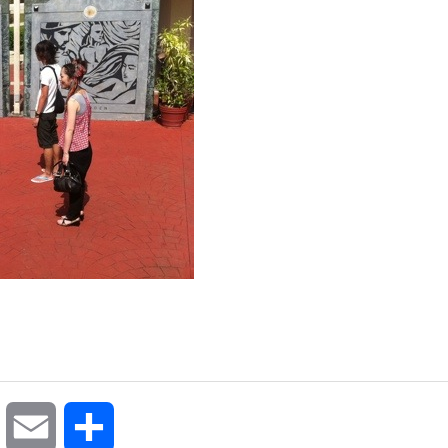
Pocket
Email
共