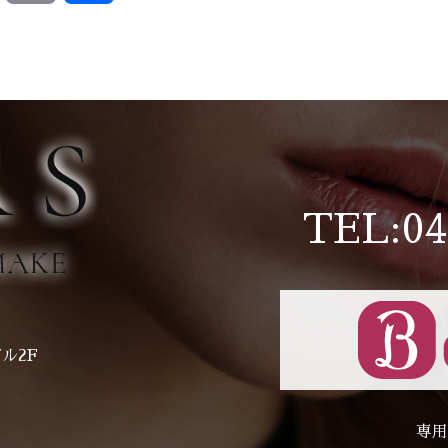
有
TEL:04
ル2F
専用