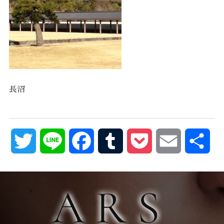
長沼
Twitter
Line
Facebook
Tumblr
Pocket
Email
共
有