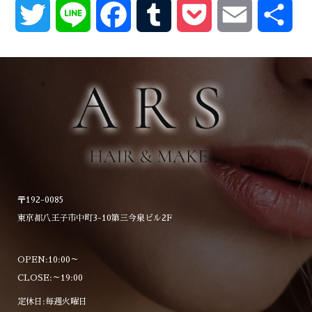
Twitter
Line
Facebook
Tumblr
Pocket
Email
共
有
〒192-0085
東京都八王子市中町3-10第三今泉ビル2F
OPEN:10:00～
CLOSE:～19:00
定休日:毎週火曜日