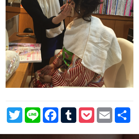
Twitter
Line
Facebook
Tumblr
Pocket
Email
共
有