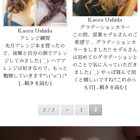
Kaoru Ushida
グラデーションカラー
Kaoru Ushida
この間、営業モデルさんのご
アレンジ練習
希望で… グラデーションカ
先月アレンジ本を買ったの
ラーをしました!! モデルさん
で、後輩と自分の頭でアレン
は初めてのグラデーションと
ジしてみました( ¨̮ ) ヘアア
のことで気に入っていただき
レンジは好きなので、もっと
ました( ¨̮ ) やっぱ喜んで頂
勉強していきます*\(^o^)/*
くと嬉しいですね!!これから
[...続きを読む]
も日[...続きを読む]
2 / 2
«
1
2