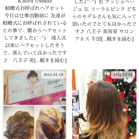
Kaoru Ushida
した(^-^) 右 アッシュベー
結婚式お呼ばれヘアセット
ジュ 左 コーラルピンク どち
今日は仕事出勤前に 友達が
らのモデルさんも気に入って
結婚式にお呼ばれされている
頂いたのでとても良かったで
との事で、朝からヘアセット
す♪ 八王子 美容室 サロン
してきました(^-^) 成人式
アルス 牛田[...続きを読む]
以来にヘアセットしたそう
で、喜んでいて良かったです
♪ 八王子 美[...続きを読む]
2016.01.18
2015.12.04